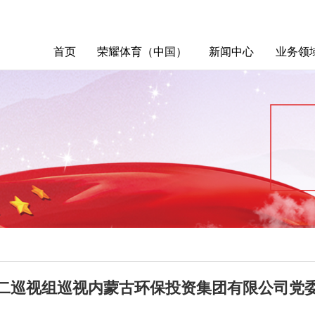
首页
荣耀体育（中国）
新闻中心
业务领
二巡视组巡视内蒙古环保投资集团有限公司党