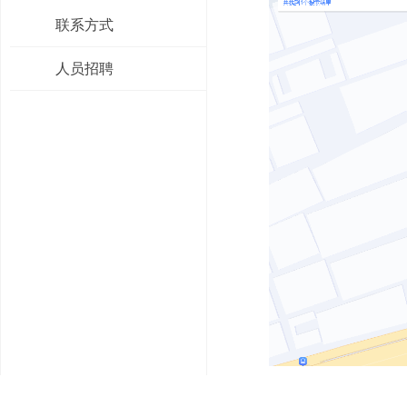
联系方式
人员招聘