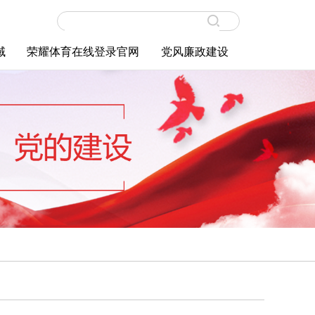
域
荣耀体育在线登录官网
党风廉政建设
职工天地
荣耀体育（中国）