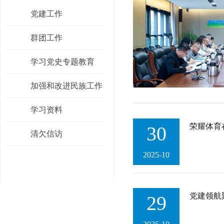
党建工作
群团工作
学习党史专题教育
加强和改进民族工作
学习资料
荣耀体育
30
清欠信访
2025-10
党建领航
29