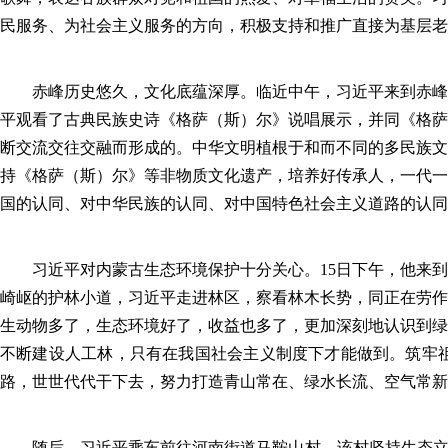
民服务、为社会主义服务的方向，积极支持和推广直接为基层老
赤峰历史悠久，文化底蕴深厚。临近中午，习近平来到赤峰博
平观看了古典民族史诗《格萨（斯）尔》说唱展示，并同《格萨
断交流交往交融而形成的。中华文明植根于和而不同的多民族文
持《格萨（斯）尔》等非物质文化遗产，培养好传承人，一代一
国的认同、对中华民族的认同、对中国特色社会主义道路的认同
习近平对内蒙古生态环境保护十分关心。15日下午，他来到
崎岖的护林小道，习近平走进林区，察看林木长势，同正在劳作
生动物多了，生态环境好了，收益也多了，更加深刻地认识到绿
不断建设人工林，只有在我国社会主义制度下才能做到。筑牢
路，世世代代干下去，努力打造青山常在、绿水长流、空气常新
随后，习近平乘车前往河南街道马鞍山村。该村坚持生态立村