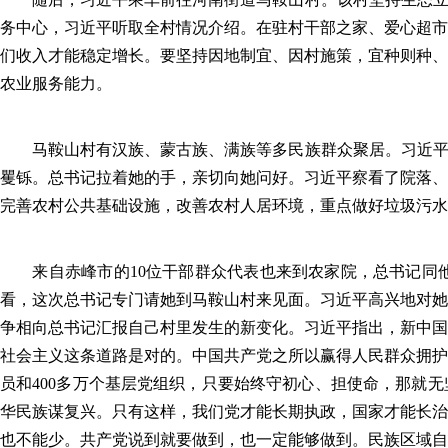
务中心，习近平听取全村情况介绍。在驻村干部之家、爱心超市
们收入才能稳定增长。要坚持因地制宜、因村施策，宜种则种、
农业服务能力。
马鞍山村有汉族、蒙古族、满族等多民族群众聚居。习近平走进
矍铄。总书记拉着她的手，亲切向她问好。习近平察看了院落、
完善农村公共基础设施，改善农村人居环境，重点做好垃圾污水
来自赤峰市的10位干部群众代表也来到农家院，总书记同他
看，这次总书记专门请她到马鞍山村来见面。习近平高兴地对她
争相向总书记汇报自己村里发生的新变化。习近平指出，新中国
社会主义这条道路是对的。中国共产党之所以赢得人民群众拥护
员和400多万个基层党组织，只要始终守初心、担使命，那就
华民族谋复兴。只有这样，我们党才能长期执政，国家才能长治
也不能少。共产党说到就要做到，也一定能够做到。民族区域自