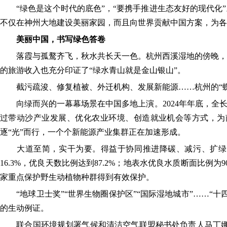
“绿色是这个时代的底色”，“要携手推进生态友好的现代化”
不仅在神州大地建设美丽家园，而且向世界贡献中国方案，为各
美丽中国，书写绿色答卷
落霞与孤鹜齐飞，秋水共长天一色。杭州西溪湿地的傍晚，令
的旅游收入也充分印证了“绿水青山就是金山银山”。
截污疏浚、修复植被、外迁机构、发展新能源……杭州的“蝶变
向绿而兴的一幕幕场景在中国多地上演。2024年年底，全长3
过带动沙产业发展、优化农业环境、创造就业机会等方式，为
逐“光”而行，一个个新能源产业集群正在加速形成。
大道至简，实干为要。得益于协同推进降碳、减污、扩绿、增长，
16.3%，优良天数比例达到87.2%；地表水优良水质断面比例为
家重点保护野生动植物种群得到有效保护。
“地球卫士奖”“世界生物圈保护区”“国际湿地城市”……“
的生动例证。
联合国环境规划署气候和清洁空气联盟秘书处负责人马丁娜·