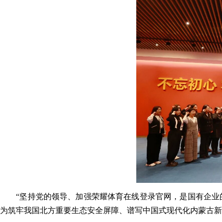
“坚持党的领导、加强荣耀体育在线登录官网，是国有企业的
为筑牢我国北方重要生态安全屏障、谱写中国式现代化内蒙古新