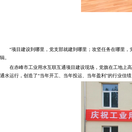
“项目建设到哪里，党支部就建到哪里；攻坚任务在哪里，党
辑。
在赤峰市工业用水互联互通项目建设现场，党旗在工地上高高
通水运行，创造了“当年开工、当年投运、当年盈利”的行业佳绩