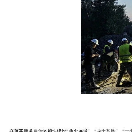
在落实服务自治区加快建设“两个屏障”、“两个基地”、“一