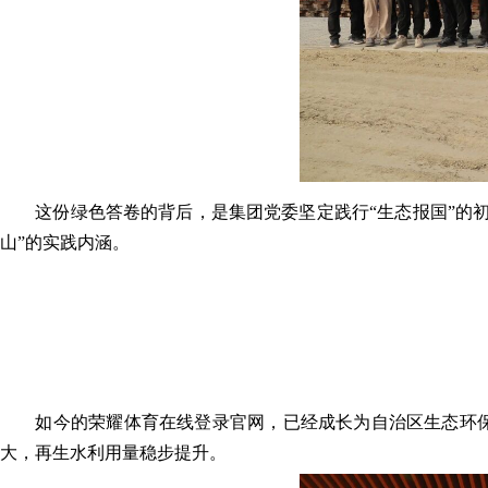
这份绿色答卷的背后，是集团党委坚定践行“生态报国”的初
山”的实践内涵。
如今的荣耀体育在线登录官网，已经成长为自治区生态环保
大，再生水利用量稳步提升。