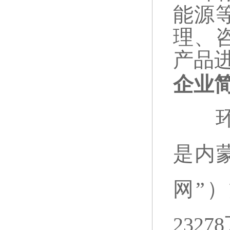
能源
理、
产品
企业
环境
是内
网”
232