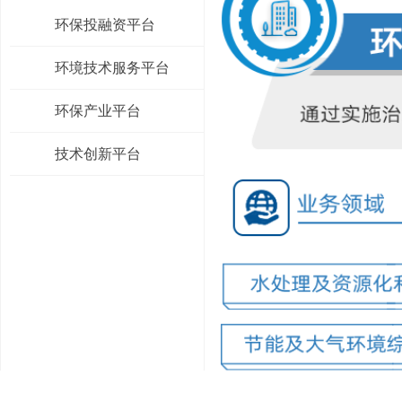
环保投融资平台
环境技术服务平台
环保产业平台
技术创新平台