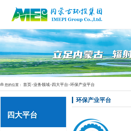
首页
首页
业务领域
四大平台
环保产业平台
您的位置：
>
>
>
环保产业平台
四大平台