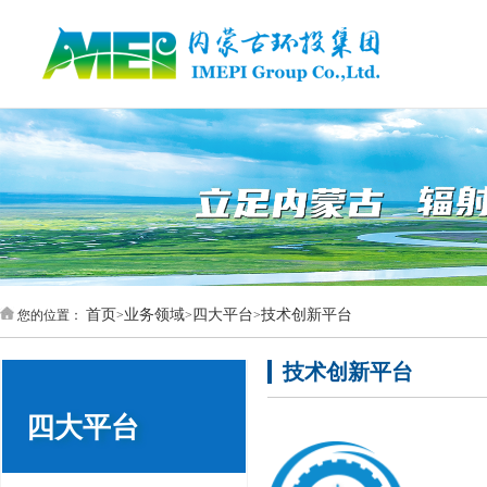
首页
首页
业务领域
四大平台
技术创新平台
您的位置：
>
>
>
技术创新平台
四大平台