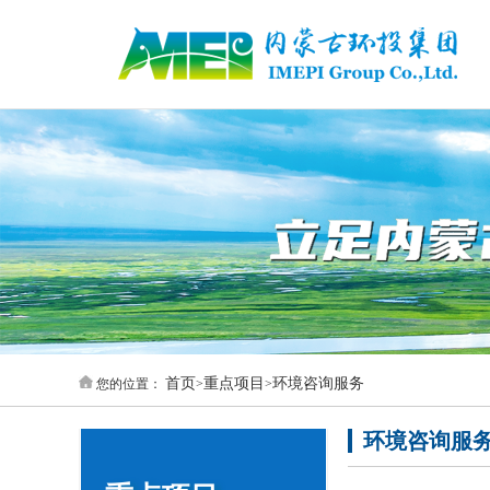
首页
重点项目
环境咨询服务
您的位置：
>
>
环境咨询服